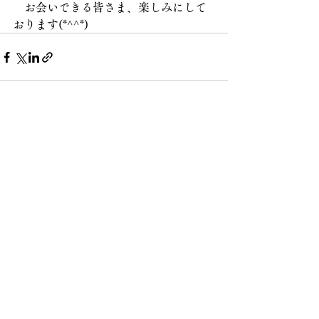
　お会いできる皆さま、楽しみにして
おります(*^^*)
コメント
コメントを追加…
GODSEALスペシャリスト Matrona
La mia luce
matrona.yuka.369@gmail.com